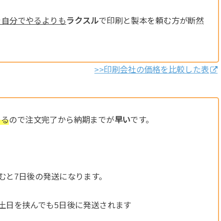
を自分でやるよりも
ラクスル
で印刷と製本を頼む方が断然
>>印刷会社の価格を比較した表
いる
ので注文完了から納期までが
早い
です。
むと7日後の発送になります。
土日を挟んでも5日後に発送されます