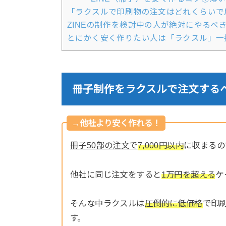
「ラクスルで印刷物の注文はどれくらいで
ZINEの制作を検討中の人が絶対にやるべ
とにかく安く作りたい人は「ラクスル」一
冊子制作をラクスルで注文する
→他社より安く作れる！
冊子50部の注文で
7,000円以内
に収まるの
他社に同じ注文をすると
1万円を超える
ケ
そんな中ラクスルは
圧倒的に低価格
で印
す。