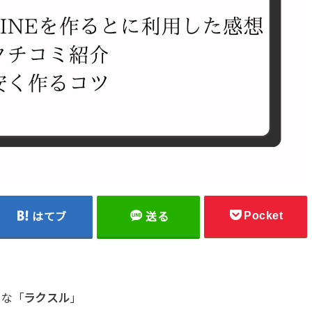
Pocket
はてブ
送る
名な「
ラクスル
」