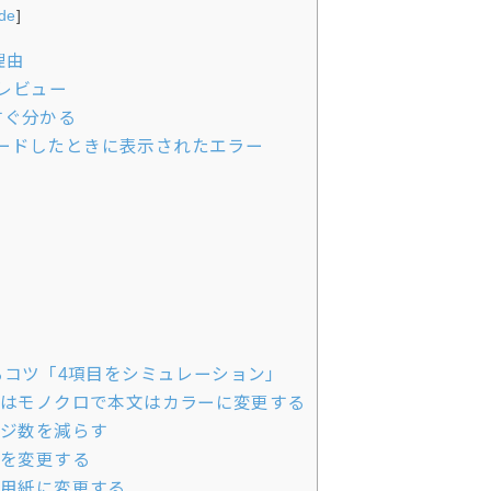
ide
]
理由
レビュー
すぐ分かる
ードしたときに表示されたエラー
コツ「4項目をシミュレーション」
紙はモノクロで本文はカラーに変更する
ージ数を減らす
期を変更する
い用紙に変更する